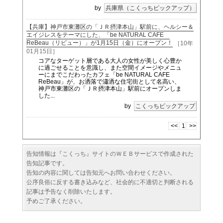
by
兵庫県（こくっちピックアップ）
【兵庫】神戸市東灘区の「ＪＲ摂津本山」駅前に、ヘルシー＆
エイジレスをテーマにした、「be NATURAL CAFE
ReBeau（リビュー）」が1月15日（金）にオープン！
［10年
01月15日］
コアなターゲット層である大人の女性が美しく心豊か
に過ごせることを意識し、また空間イメージやメニュ
ーにまでこだわったカフェ「be NATURAL CAFE
ReBeau」が、お洒落で瀟洒な住宅街として名高い、
神戸市東灘区の「ＪＲ摂津本山」駅前にオープンしま
した...
by
こくっちピックアップ
<<
1
>>
告知情報は『こくっち』サイトのＷＥＢサービスで作成された
告知記事です。
告知の内容に関しては告知元へお問い合わせください。
公序良俗に反する書き込みなど、社会的に不適切と判断される
記事は予告なく削除いたします。
予めご了承ください。