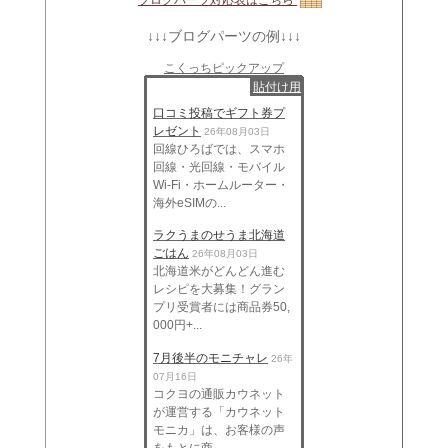
↓↓↓ブログパーツの例↓↓↓
こくっちピックアップ
貼付け用
口コミ投稿でギフト券プ
レゼント
26年08月03日
回線ひろばでは、スマホ
回線・光回線・モバイル
Wi-Fi・ホームルーター・
海外eSIMの...
ラクうまのせうま北海道
ごはん
26年08月03日
北海道米がどんどん進む
レシピを大募集！グラン
プリ受賞者には商品券50,
000円+...
7月後半のモニチャレ
26年
07月16日
コクヨの通販カウネット
が運営する「カウネット
モニカ」は、お客様の声
をもとに商...