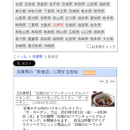
全国
北海道
青森県
岩手県
宮城県
秋田県
山形県
福島県
東京都
神奈川県
千葉県
埼玉県
茨城県
栃木県
群馬県
山梨県
新潟県
長野県
富山県
石川県
福井県
愛知県
岐阜県
静岡県
三重県
大阪府
兵庫県
京都府
滋賀県
奈良県
和歌山県
鳥取県
島根県
岡山県
広島県
山口県
徳島県
香川県
愛媛県
高知県
福岡県
佐賀県
長崎県
熊本県
大分県
宮崎県
鹿児島県
沖縄県
お天気チェック
こくっち
兵庫県
飲食店
兵庫県の『飲食店』に関する告知
<<
1
>>
【兵庫県】『伝統のビーフシチューとグルメバ
イキング』 ＠バイキングレストラン「ザ・ガ
ーデン」
［13年02月18日］
宝塚ホテル内のバイキングレストラン
「ザ・ガーデン」では、2013年3月1日（金）～4月30
日（火）までの期間『伝統のビーフシチューとグルメ
バイキング』が開催されます。 目玉は特製でデミグ
ラスソースでじっくり煮込んだ「伝統のビーフシチ
ュ...