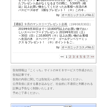
をプレゼント ◆内容2019年11月1日（金）～ご用意し
たプレゼント品がなくなるまでの間に、5,500円（税
込）以上お買い物をしてくださったお客様へ生活の木
バスビーズゆず 1個をプレゼント！ （※）このキ...
by
オーガニックコスメNo.1
【通販】９月のマンスリープレゼント企画
［19年08月30日］
2019年9月30日まで！10,800円以上のお買い物でおい
しいスーパーフードプレゼント 2019年9月1日（土）
～30日（日）に10,800円（※）以上お買い物のお客様
へ生活の木 スーパーフード ゴールデンベリーミッ
クス をプレゼント！ （※）ポイントをご...
by
オーガニックコスメNo.1
<<
1
2
3
4
5
6
7
>>
告知情報は『こくっち』サイトのＷＥＢサービスで作成された
告知記事です。
告知の内容に関しては告知元へお問い合わせください。
公序良俗に反する書き込みなど、社会的に不適切と判断される
記事は予告なく削除いたします。
予めご了承ください。