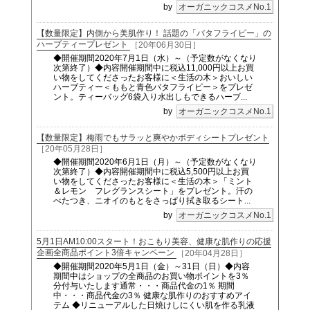
by
オーガニックコスメNo.1
【数量限定】内側から美肌作り！ 話題の「バタフライピー」の
ハーブティープレゼント
［20年06月30日］
◆開催期間2020年7月1日（水）～（予定数がなくなり
次第終了）◆内容開催期間中に税込11,000円以上お買
い物をしてくださったお客様に＜生活の木＞おいしい
ハーブティー＜ももと青色バタフライピー＞をプレゼ
ント。ティーバッグ6袋入り水出しもできるハーブ...
by
オーガニックコスメNo.1
【数量限定】梅雨でもサラッと爽やかボディシートプレゼント
［20年05月28日］
◆開催期間2020年6月1日（月）～（予定数がなくなり
次第終了）◆内容開催期間中に税込5,500円以上お買
い物をしてくださったお客様に＜生活の木＞「ミント
＆レモン フレグランスシート」をプレゼント。汗の
べたつき、ニオイのもとをさっぱり拭き取るシート...
by
オーガニックコスメNo.1
5月1日AM10:00スタート！おこもり美容、健康な肌作りの応援
企画全商品ポイント3倍キャンペーン
［20年04月28日］
◆開催期間2020年5月1日（金）～31日（日）◆内容
期間中はショップの全商品のお買い物ポイントを3％
分付与いたします通常・・・商品代金の1％ 期間
中・・・商品代金の3％ 健康な肌作りのおすすめアイ
テム ◆リニューアルした日焼けしにくい肌を作る乳液