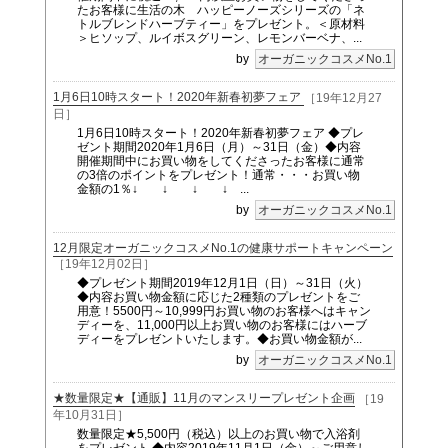
たお客様に生活の木 ハッピーノーズシリーズの「ネ
トルブレンドハーブティー」をプレゼント。＜原材料
＞ヒソップ、ルイボスグリーン、レモンバーベナ、...
by
オーガニックコスメNo.1
1月6日10時スタート！2020年新春初夢フェア
［19年12月27
日］
1月6日10時スタート！2020年新春初夢フェア ◆プレ
ゼント期間2020年1月6日（月）～31日（金）◆内容
開催期間中にお買い物をしてくださったお客様に通常
の3倍のポイントをプレゼント！通常・・・お買い物
金額の1％↓ ↓ ↓ ↓ ...
by
オーガニックコスメNo.1
12月限定オーガニックコスメNo.1の健康サポートキャンペーン
［19年12月02日］
◆プレゼント期間2019年12月1日（日）～31日（火）
◆内容お買い物金額に応じた2種類のプレゼントをご
用意！5500円～10,999円お買い物のお客様へはキャン
ディーを、11,000円以上お買い物のお客様にはハーブ
ディーをプレゼントいたします。◆お買い物金額が...
by
オーガニックコスメNo.1
★数量限定★【通販】11月のマンスリープレゼント企画
［19
年10月31日］
数量限定★5,500円（税込）以上のお買い物で入浴剤