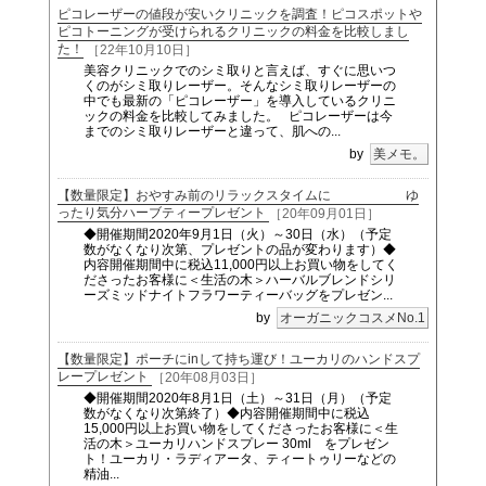
ピコレーザーの値段が安いクリニックを調査！ピコスポットや
ピコトーニングが受けられるクリニックの料金を比較しまし
た！
［22年10月10日］
美容クリニックでのシミ取りと言えば、すぐに思いつ
くのがシミ取りレーザー。そんなシミ取りレーザーの
中でも最新の「ピコレーザー」を導入しているクリニ
ックの料金を比較してみました。 ピコレーザーは今
までのシミ取りレーザーと違って、肌への...
by
美メモ。
【数量限定】おやすみ前のリラックスタイムに ゆ
ったり気分ハーブティープレゼント
［20年09月01日］
◆開催期間2020年9月1日（火）～30日（水）（予定
数がなくなり次第、プレゼントの品が変わります）◆
内容開催期間中に税込11,000円以上お買い物をしてく
ださったお客様に＜生活の木＞ハーバルブレンドシリ
ーズミッドナイトフラワーティーバッグをプレゼン...
by
オーガニックコスメNo.1
【数量限定】ポーチにinして持ち運び！ユーカリのハンドスプ
レープレゼント
［20年08月03日］
◆開催期間2020年8月1日（土）～31日（月）（予定
数がなくなり次第終了）◆内容開催期間中に税込
15,000円以上お買い物をしてくださったお客様に＜生
活の木＞ユーカリハンドスプレー 30ml をプレゼン
ト！ユーカリ・ラディアータ、ティートゥリーなどの
精油...