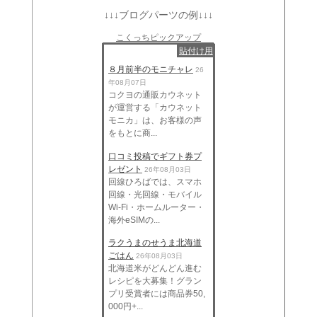
↓↓↓ブログパーツの例↓↓↓
こくっちピックアップ
貼付け用
８月前半のモニチャレ
26
年08月07日
コクヨの通販カウネット
が運営する「カウネット
モニカ」は、お客様の声
をもとに商...
口コミ投稿でギフト券プ
レゼント
26年08月03日
回線ひろばでは、スマホ
回線・光回線・モバイル
Wi-Fi・ホームルーター・
海外eSIMの...
ラクうまのせうま北海道
ごはん
26年08月03日
北海道米がどんどん進む
レシピを大募集！グラン
プリ受賞者には商品券50,
000円+...