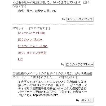
くせ毛を活かす方法に関していろいろ発信しています
［23年
04月27日］
癖毛（天パ）の皆さん見てね♪
by
ナンシーズオフィス
運営サイト
［22年12月11日］
ぼくのヘアケアLabo
ぼくのメンズLabo
ぼくのヘアカラーLabo
ボク、オトメン美容師
LIC
by
ぼくのヘアケアLabo
美容医療やダイエットの情報サイトの美メモが、がん撲滅応援
団パートナーに登録されました。
［22年10月22日］
美容医療やダイエットやエステなどの美容情報を取り
扱っているWEBメディアの「美メモ。」がこの度、メ
ディポリス国際陽子線治療センターのがん撲滅応援団
パートナーに登録されました。 ↓美メモ。の登録ペー
ジはこちら http://medipolis-ptrc....
by
美メモ。