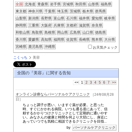
全国
北海道
青森県
岩手県
宮城県
秋田県
山形県
福島県
東京都
神奈川県
千葉県
埼玉県
茨城県
栃木県
群馬県
山梨県
新潟県
長野県
富山県
石川県
福井県
愛知県
岐阜県
静岡県
三重県
大阪府
兵庫県
京都府
滋賀県
奈良県
和歌山県
鳥取県
島根県
岡山県
広島県
山口県
徳島県
香川県
愛媛県
高知県
福岡県
佐賀県
長崎県
熊本県
大分県
宮崎県
鹿児島県
沖縄県
お天気チェック
こくっち
美容
全国の『美容』に関する告知
<<
1
2
3
4
5
6
7
>>
オンライン診療ならパーソナルケアクリニック
［24年08月28
日］
ちょっと調子が悪い、いますぐ薬が必要。と思った
時、すぐにかかれる病院。いつも通る道にあって、信
頼するかかりつけクリニックとして定期的に通いやす
い。みなさんの健康と時間を何より大切にし、身近に
あっていつでも気軽に相談できるクリニックを目指...
by
パーソナルケアクリニック