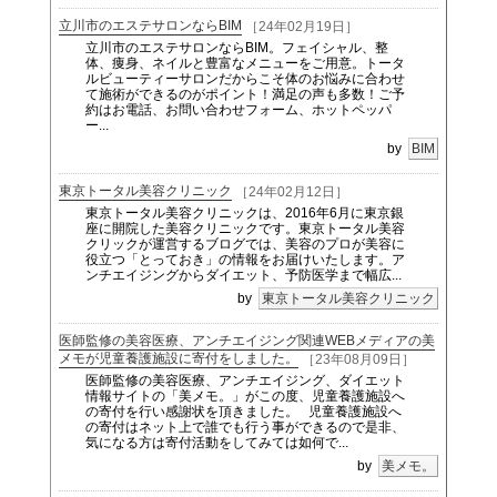
立川市のエステサロンならBIM
［24年02月19日］
立川市のエステサロンならBIM。フェイシャル、整
体、痩身、ネイルと豊富なメニューをご用意。トータ
ルビューティーサロンだからこそ体のお悩みに合わせ
て施術ができるのがポイント！満足の声も多数！ご予
約はお電話、お問い合わせフォーム、ホットペッパ
ー...
by
BIM
東京トータル美容クリニック
［24年02月12日］
東京トータル美容クリニックは、2016年6月に東京銀
座に開院した美容クリニックです。東京トータル美容
クリックが運営するブログでは、美容のプロが美容に
役立つ「とっておき」の情報をお届けいたします。ア
ンチエイジングからダイエット、予防医学まで幅広...
by
東京トータル美容クリニック
医師監修の美容医療、アンチエイジング関連WEBメディアの美
メモが児童養護施設に寄付をしました。
［23年08月09日］
医師監修の美容医療、アンチエイジング、ダイエット
情報サイトの「美メモ。」がこの度、児童養護施設へ
の寄付を行い感謝状を頂きました。 児童養護施設へ
の寄付はネット上で誰でも行う事ができるので是非、
気になる方は寄付活動をしてみては如何で...
by
美メモ。