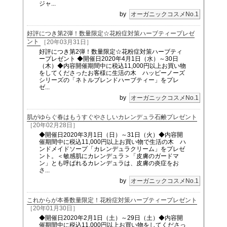
ジャ...
by
オーガニックコスメNo.1
好評につき第2弾！数量限定☆花粉症対策ハーブティープレゼ
ント
［20年03月31日］
好評につき第2弾！数量限定☆花粉症対策ハーブティ
ープレゼント ◆開催日2020年4月1日（水）～30日
（木）◆内容開催期間中に税込11,000円以上お買い物
をしてくださったお客様に生活の木 ハッピーノーズ
シリーズの「ネトルブレンドハーブティー」をプレ
ゼ...
by
オーガニックコスメNo.1
肌がゆらぐ春はもうすぐやさしいカレンデュラ石鹸プレゼント
［20年02月28日］
◆開催日2020年3月1日（日）～31日（火）◆内容開
催期間中に税込11,000円以上お買い物で生活の木 ハ
ンドメイドソープ「カレンデュラクリーム」をプレゼ
ント。＜敏感肌にカレンデュラ＞「皮膚のガードマ
ン」とも呼ばれるカレンデュラは、皮膚の炎症をお
さ...
by
オーガニックコスメNo.1
これからが本番数量限定！花粉症対策ハーブティープレゼント
［20年01月30日］
◆開催日2020年2月1日（土）～29日（土）◆内容開
催期間中に税込11,000円以上お買い物をしてくださっ