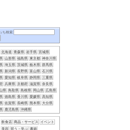
っち検索
北海道
青森県
岩手県
宮城県
県
山形県
福島県
東京都
神奈川県
県
埼玉県
茨城県
栃木県
群馬県
県
新潟県
長野県
富山県
石川県
県
愛知県
岐阜県
静岡県
三重県
府
兵庫県
京都府
滋賀県
奈良県
山県
鳥取県
島根県
岡山県
広島県
県
徳島県
香川県
愛媛県
高知県
県
佐賀県
長崎県
熊本県
大分県
県
鹿児島県
沖縄県
飲食店
商品・サービス
イベント
美容
習う・学ぶ
書籍