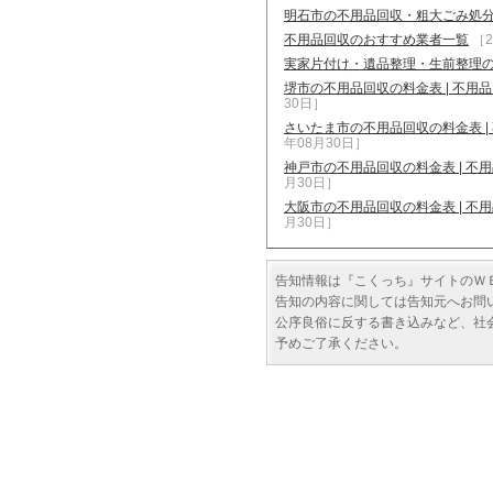
明石市の不用品回収・粗大ごみ処
不用品回収のおすすめ業者一覧
［2
実家片付け・遺品整理・生前整理
堺市の不用品回収の料金表 | 不
30日］
さいたま市の不用品回収の料金表 
年08月30日］
神戸市の不用品回収の料金表 | 
月30日］
大阪市の不用品回収の料金表 | 
月30日］
告知情報は『こくっち』サイトのＷ
告知の内容に関しては告知元へお問
公序良俗に反する書き込みなど、社
予めご了承ください。