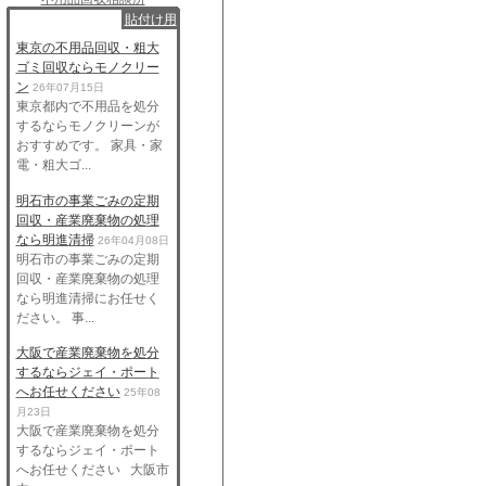
貼付け用
東京の不用品回収・粗大
ゴミ回収ならモノクリー
ン
26年07月15日
東京都内で不用品を処分
するならモノクリーンが
おすすめです。 家具・家
電・粗大ゴ...
明石市の事業ごみの定期
回収・産業廃棄物の処理
なら明進清掃
26年04月08日
明石市の事業ごみの定期
回収・産業廃棄物の処理
なら明進清掃にお任せく
ださい。 事...
大阪で産業廃棄物を処分
するならジェイ・ポート
へお任せください
25年08
月23日
大阪で産業廃棄物を処分
するならジェイ・ポート
へお任せください 大阪市