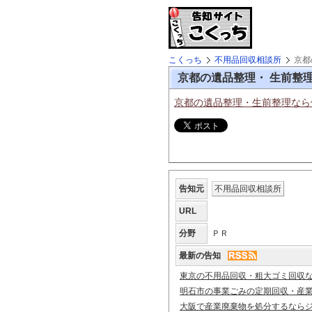
こくっち
不用品回収相談所
京都
京都の遺品整理・ 生前整
京都の遺品整理・
生前整理なら
告知元
不用品回収相談所
URL
分野
ＰＲ
最新の告知
東京の不用品回収・粗大ゴミ回収
明石市の事業ごみの定期回収・産
大阪で産業廃棄物を処分するなら