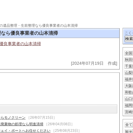
の遺品整理・生前整理なら優良事業者の山本清掃
理なら優良事業者の山本清掃
こく
優良事業者の山本清掃
全国
秋田
[2024年07月19日 作成]
千葉
山梨
福井
大阪
和歌
山口
福岡
宮崎
ならモノクリーン
［26年07月15日］
業廃棄物の処理なら明進清掃
［26年04月08日］
全て
ジェイ・ポートへお任せください
［25年08月23日］
観光