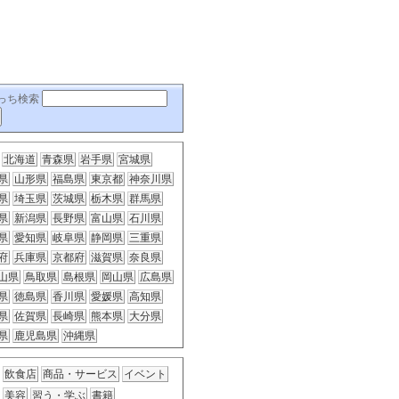
っち検索
北海道
青森県
岩手県
宮城県
県
山形県
福島県
東京都
神奈川県
県
埼玉県
茨城県
栃木県
群馬県
県
新潟県
長野県
富山県
石川県
県
愛知県
岐阜県
静岡県
三重県
府
兵庫県
京都府
滋賀県
奈良県
山県
鳥取県
島根県
岡山県
広島県
県
徳島県
香川県
愛媛県
高知県
県
佐賀県
長崎県
熊本県
大分県
県
鹿児島県
沖縄県
飲食店
商品・サービス
イベント
美容
習う・学ぶ
書籍