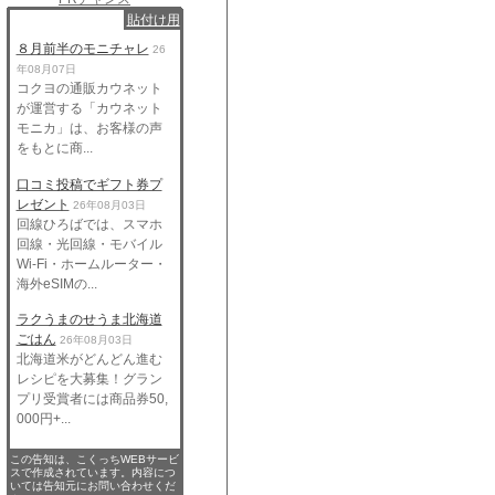
貼付け用
８月前半のモニチャレ
26
年08月07日
コクヨの通販カウネット
が運営する「カウネット
モニカ」は、お客様の声
をもとに商...
口コミ投稿でギフト券プ
レゼント
26年08月03日
回線ひろばでは、スマホ
回線・光回線・モバイル
Wi-Fi・ホームルーター・
海外eSIMの...
ラクうまのせうま北海道
ごはん
26年08月03日
北海道米がどんどん進む
レシピを大募集！グラン
プリ受賞者には商品券50,
000円+...
この告知は、こくっちWEBサービ
スで作成されています。内容につ
いては告知元にお問い合わせくだ