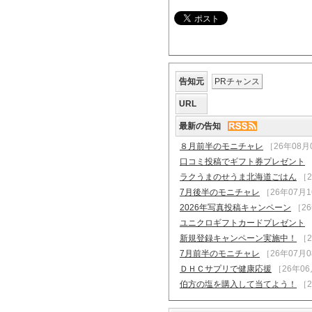
告知元
PRチャンス
URL
最新の告知
８月前半のモニチャレ
［26年08月
口コミ投稿でギフト券プレゼント
ラクうまのせうま北海道ごはん
［2
7月後半のモニチャレ
［26年07月
2026年写真投稿キャンペーン
［2
ユニクロギフトカードプレゼント
新規登録キャンペーン実施中！
［2
7月前半のモニチャレ
［26年07月
ＤＨＣサプリで健康応援
［26年0
伯方の塩を購入して当てよう！
［2