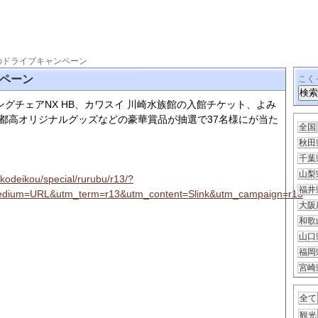
のドライブキャンペーン
ペーン
こく
リングチェアNX HB、カワスイ 川崎水族館の入館チケット、よみ
都
高オリジナルグッズなどの豪華賞品が抽選で37名様にが当た
全国
秋田
千葉
山梨
okodeikou/special/rurubu/r13/?
福井
dium=URL&utm_term=r13&utm_content=Slink&utm_campaign=r13
大阪
和歌
山口
福岡
宮崎
全て
観光