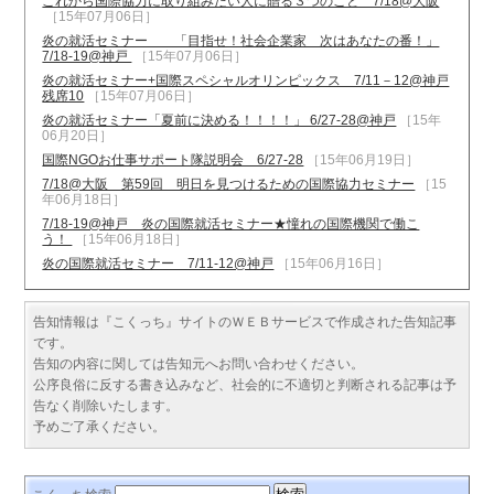
これから国際協力に取り組みたい人に贈る３つのこと 7/18@大阪
［15年07月06日］
炎の就活セミナー 「目指せ！社会企業家 次はあなたの番！」
7/18-19@神戸
［15年07月06日］
炎の就活セミナー+国際スペシャルオリンピックス 7/11－12@神戸
残席10
［15年07月06日］
炎の就活セミナー「夏前に決める！！！！」 6/27-28@神戸
［15年
06月20日］
国際NGOお仕事サポート隊説明会 6/27-28
［15年06月19日］
7/18@大阪 第59回 明日を見つけるための国際協力セミナー
［15
年06月18日］
7/18-19@神戸 炎の国際就活セミナー★憧れの国際機関で働こ
う！
［15年06月18日］
炎の国際就活セミナー 7/11-12@神戸
［15年06月16日］
告知情報は『こくっち』サイトのＷＥＢサービスで作成された告知記事
です。
告知の内容に関しては告知元へお問い合わせください。
公序良俗に反する書き込みなど、社会的に不適切と判断される記事は予
告なく削除いたします。
予めご了承ください。