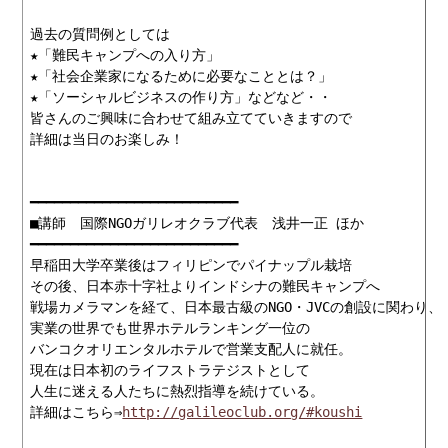
過去の質問例としては

★「難民キャンプへの入り方」

★「社会企業家になるために必要なこととは？」

★「ソーシャルビジネスの作り方」などなど・・

皆さんのご興味に合わせて組み立てていきますので

詳細は当日のお楽しみ！

━━━━━━━━━━━━━━━━━━━━━━━━━━

■講師　国際NGOガリレオクラブ代表　浅井一正 ほか

━━━━━━━━━━━━━━━━━━━━━━━━━━

早稲田大学卒業後はフィリピンでパイナップル栽培

その後、日本赤十字社よりインドシナの難民キャンプへ

戦場カメラマンを経て、日本最古級のNGO・JVCの創設に関わり、

実業の世界でも世界ホテルランキング一位の

バンコクオリエンタルホテルで営業支配人に就任。

現在は日本初のライフストラテジストとして

人生に迷える人たちに熱烈指導を続けている。

詳細はこちら⇒
http://galileoclub.org/#koushi