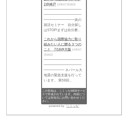
2@神戸
15年07月08日
━━━━━━━━━━━
━━━━━━━━━━━
━━━━━━━━━炎の
就活セミナー 自分探し
はSTOP!まずは自分磨...
これから国際協力に取り
組みたい人に贈る３つの
こと 7/18@大阪
15年07
月06日
━━━━━━━━━━━
━━━━━━━━━━━
━━━━━━ ネパール大
地震の緊急支援を行って
います。 第59回...
この告知は、こくっちWEBサービ
スで作成されています。内容につ
いては告知元にお問い合わせくだ
さい。
powered by
“こくっち”