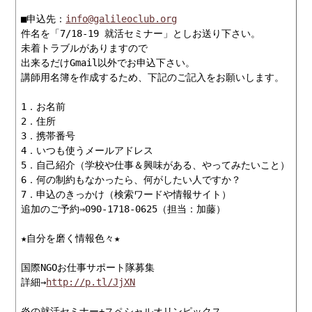
■申込先：
info@galileoclub.org
件名を「7/18-19 就活セミナー」としお送り下さい。

未着トラブルがありますので

出来るだけGmail以外でお申込下さい。

講師用名簿を作成するため、下記のご記入をお願いします。

1．お名前

2．住所

3．携帯番号

4．いつも使うメールアドレス

5．自己紹介（学校や仕事＆興味がある、やってみたいこと）

6．何の制約もなかったら、何がしたい人ですか？

7．申込のきっかけ（検索ワードや情報サイト）

追加のご予約⇒090-1718-0625（担当：加藤）　

★自分を磨く情報色々★

国際NGOお仕事サポート隊募集

詳細→
http://p.tl/JjXN
炎の就活セミナー+スペシャルオリンピックス
