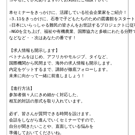
本セミナーをきっかけに、活躍している社会企業家をご紹介！

☆3.11をきっかけに、石巻で子どもたちのための図書館をスタート
☆日本にいらっしゃる難民の皆さんをお世話するプロジェクトに従事
☆NGOを立ち上げ、福祉や有機農業、国際協力と多岐にわたる分野で
などなど・・次はあなたの番です！

【求人情報も開示します】

ベトナムをはじめ、アフリカやモルジブ、タイなど、

国際機関から民間まで、海外の求人情報も開示します。

内定をゲットするまで、講師が徹底フォローします。

未来に向かって一緒に前進しましょう！

【進行方法】

参加者個々人にきめ細かく対応した、

相互的対話の形式を取り入れています。

必ず、皆さんが質問できる時間を設けます。

会話をしながら進んでいくセミナーですので、

自分が聞きたいことや、直面している悩みを

準備しておいてくださいね。
