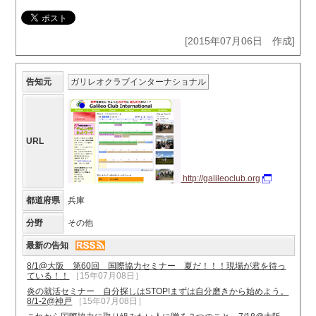
[2015年07月06日 作成]
告知元
ガリレオクラブインターナショナル
URL
http://galileoclub.org
都道府県
兵庫
分野
その他
最新の告知
8/1@大阪 第60回 国際協力セミナー 夏だ！！！現場が君を待っ
ている！！
［15年07月08日］
炎の就活セミナー 自分探しはSTOP!まずは自分磨きから始めよう。
8/1-2@神戸
［15年07月08日］