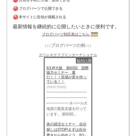
告知を手軽に作成・追加できる
ブログパーツで公開できる
本サイトに告知が掲載される
最新情報を継続的に公開したいときに便利です。
ブログパーツ対応表はこちら
↓↓↓ブログパーツの例↓↓↓
ガリレオクラブインターナショナル
貼付け用
8/1@大阪 第60回 国際
協力セミナー 夏
だ！！！現場が君を待っ
ている！！
15年07月08日
━━━━━━━━━━━
━━━━━━━━━━━
━━━━━━ ネパール大
地震の緊急支援を行って
います。 第60回...
炎の就活セミナー 自分
探しはSTOP!まずは自分
磨きから始めよう。8/1-