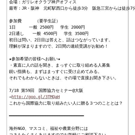
会場：ガリレオクラブ神戸オフィス

最寄：JR・阪神　元町駅西口から徒歩3分　阪急三宮からは徒歩7分
参加費 　　 （要学生証）

1日 　 　一般 2500円　 学生 2000円

2日通し　　一般 4500円 　学生 3500円

初日は問い、2日目は答えと、話はつながっています。

理解が深まりますので、2日間の連続受講がお勧め！

★参加希望の皆様へお願い★

・素直に人の話を聞き、まっすぐに取り組める人募集

鋭い指摘も、まずはまっすぐに受け止めてみる。

それでもわからないときは、その場で直接お聞き下さい。

7/18 第59回　国際協力セミナー@大阪

⇒
http://goo.gl/3TMQaH
これから国際協力に取り組みたい人に贈る３つのこととは？

━━━━━━━━━━━━━━━━━━━━━━━━━━━━━━━

海外NGO、マスコミ、福祉や農業分野には

コネもたくさんありますのでお気軽にご相談下さい。
