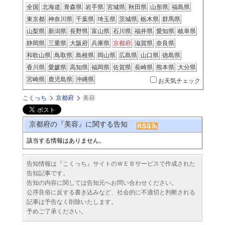
全国
北海道
青森県
岩手県
宮城県
秋田県
山形県
福島県
東京都
神奈川県
千葉県
埼玉県
茨城県
栃木県
群馬県
山梨県
新潟県
長野県
富山県
石川県
福井県
愛知県
岐阜県
静岡県
三重県
大阪府
兵庫県
京都府
滋賀県
奈良県
和歌山県
鳥取県
島根県
岡山県
広島県
山口県
徳島県
香川県
愛媛県
高知県
福岡県
佐賀県
長崎県
熊本県
大分県
宮崎県
鹿児島県
沖縄県
お天気チェック
こくっち
京都府
美容
京都府の『美容』に関する告知
該当する情報はありません。
告知情報は『こくっち』サイトのＷＥＢサービスで作成された
告知記事です。
告知の内容に関しては告知元へお問い合わせください。
公序良俗に反する書き込みなど、社会的に不適切と判断される
記事は予告なく削除いたします。
予めご了承ください。