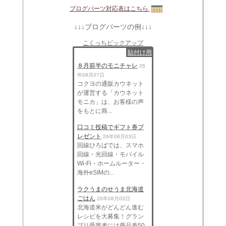
ブログパーツ対応表はこちら
↓↓↓ブログパーツの例↓↓↓
こくっちピックアップ
貼付け用
８月前半のモニチャレ
26
年08月07日
コクヨの通販カウネット
が運営する「カウネット
モニカ」は、お客様の声
をもとに商...
口コミ投稿でギフト券プ
レゼント
26年08月03日
回線ひろばでは、スマホ
回線・光回線・モバイル
Wi-Fi・ホームルーター・
海外eSIMの...
ラクうまのせうま北海道
ごはん
26年08月03日
北海道米がどんどん進む
レシピを大募集！グラン
プリ受賞者には商品券50,