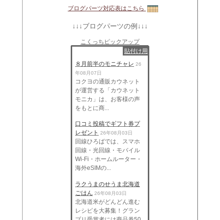
ブログパーツ対応表はこちら
↓↓↓ブログパーツの例↓↓↓
こくっちピックアップ
貼付け用
８月前半のモニチャレ
26
年08月07日
コクヨの通販カウネット
が運営する「カウネット
モニカ」は、お客様の声
をもとに商...
口コミ投稿でギフト券プ
レゼント
26年08月03日
回線ひろばでは、スマホ
回線・光回線・モバイル
Wi-Fi・ホームルーター・
海外eSIMの...
ラクうまのせうま北海道
ごはん
26年08月03日
北海道米がどんどん進む
レシピを大募集！グラン
プリ受賞者には商品券50,