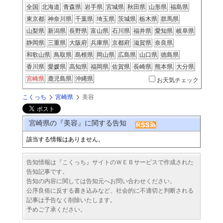
全国
北海道
青森県
岩手県
宮城県
秋田県
山形県
福島県
東京都
神奈川県
千葉県
埼玉県
茨城県
栃木県
群馬県
山梨県
新潟県
長野県
富山県
石川県
福井県
愛知県
岐阜県
静岡県
三重県
大阪府
兵庫県
京都府
滋賀県
奈良県
和歌山県
鳥取県
島根県
岡山県
広島県
山口県
徳島県
香川県
愛媛県
高知県
福岡県
佐賀県
長崎県
熊本県
大分県
宮崎県
鹿児島県
沖縄県
お天気チェック
こくっち
宮崎県
美容
宮崎県の『美容』に関する告知
該当する情報はありません。
告知情報は『こくっち』サイトのＷＥＢサービスで作成された
告知記事です。
告知の内容に関しては告知元へお問い合わせください。
公序良俗に反する書き込みなど、社会的に不適切と判断される
記事は予告なく削除いたします。
予めご了承ください。