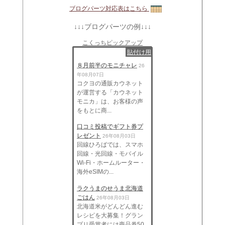
ブログパーツ対応表はこちら
↓↓↓ブログパーツの例↓↓↓
こくっちピックアップ
貼付け用
８月前半のモニチャレ
26
年08月07日
コクヨの通販カウネット
が運営する「カウネット
モニカ」は、お客様の声
をもとに商...
口コミ投稿でギフト券プ
レゼント
26年08月03日
回線ひろばでは、スマホ
回線・光回線・モバイル
Wi-Fi・ホームルーター・
海外eSIMの...
ラクうまのせうま北海道
ごはん
26年08月03日
北海道米がどんどん進む
レシピを大募集！グラン
プリ受賞者には商品券50,