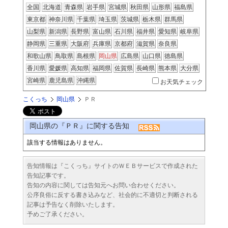
全国
北海道
青森県
岩手県
宮城県
秋田県
山形県
福島県
東京都
神奈川県
千葉県
埼玉県
茨城県
栃木県
群馬県
山梨県
新潟県
長野県
富山県
石川県
福井県
愛知県
岐阜県
静岡県
三重県
大阪府
兵庫県
京都府
滋賀県
奈良県
和歌山県
鳥取県
島根県
岡山県
広島県
山口県
徳島県
香川県
愛媛県
高知県
福岡県
佐賀県
長崎県
熊本県
大分県
宮崎県
鹿児島県
沖縄県
お天気チェック
こくっち
岡山県
ＰＲ
岡山県の『ＰＲ』に関する告知
該当する情報はありません。
告知情報は『こくっち』サイトのＷＥＢサービスで作成された
告知記事です。
告知の内容に関しては告知元へお問い合わせください。
公序良俗に反する書き込みなど、社会的に不適切と判断される
記事は予告なく削除いたします。
予めご了承ください。