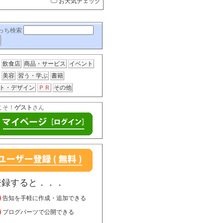
お天気チェック
っち検索
飲食店
商品・サービス
イベント
美容
習う・学ぶ
書籍
ト・デザイン
ＰＲ
その他
こそ！
ゲスト
さん
登録すると．．．
告知を手軽に作成・追加できる
ブログパーツで公開できる