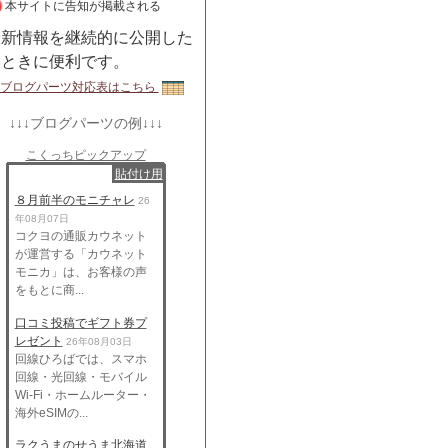
本サイトに告知が掲載される
最新情報を継続的に公開した
いときに便利です。
ブログパーツ対応表はこちら
↓↓↓ブログパーツの例↓↓↓
こくっちピックアップ
貼付け用
８月前半のモニチャレ
26
年08月07日
コクヨの通販カウネット
が運営する「カウネット
モニカ」は、お客様の声
をもとに商...
口コミ投稿でギフト券プ
レゼント
26年08月03日
回線ひろばでは、スマホ
回線・光回線・モバイル
Wi-Fi・ホームルーター・
海外eSIMの...
ラクうまのせうま北海道