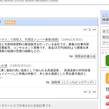
こく
告知
<<
1
>>
全て
観光
ネス』で高収入 代理店メンバー募集(福島)
［20年01月28日］
アー
売と天然特殊肥料の製造販売を行っている会社です。募集の仕事内容
業販売、コンサルタント業務です。資金15万円(税別)より開業出来
業の知識や営業の経験などの...
よう
by
有限会社健人会
たか湯
［13年02月21日］
に湧く薬効の高い温泉として知られる高湯温泉。 高湯温泉の共同浴場
をイメージした和風の外観で、木と岩を基調とした男女露天風呂と、
..
by
福島県（こくっちピックアップ）
<<
1
>>
ＥＢサービスで作成された告知記事です。