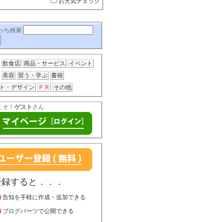
お天気チェック
っち検索
飲食店
商品・サービス
イベント
美容
習う・学ぶ
書籍
ト・デザイン
ＰＲ
その他
こそ！
ゲスト
さん
登録すると．．．
告知を手軽に作成・追加できる
ブログパーツで公開できる