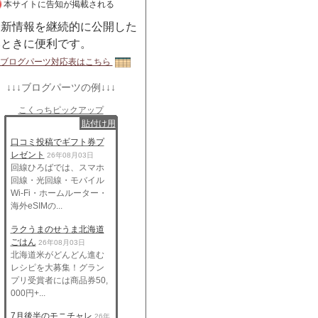
本サイトに告知が掲載される
最新情報を継続的に公開した
いときに便利です。
ブログパーツ対応表はこちら
↓↓↓ブログパーツの例↓↓↓
こくっちピックアップ
貼付け用
口コミ投稿でギフト券プ
レゼント
26年08月03日
回線ひろばでは、スマホ
回線・光回線・モバイル
Wi-Fi・ホームルーター・
海外eSIMの...
ラクうまのせうま北海道
ごはん
26年08月03日
北海道米がどんどん進む
レシピを大募集！グラン
プリ受賞者には商品券50,
000円+...
7月後半のモニチャレ
26年