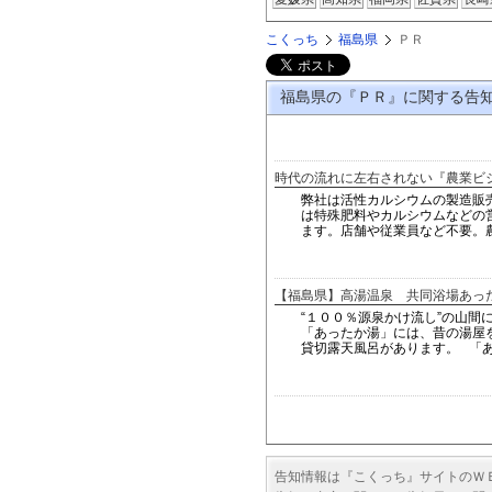
こくっち
福島県
ＰＲ
福島県の『ＰＲ』に関する
時代の流れに左右されない『農業ビジ
弊社は活性カルシウムの製造販
は特殊肥料やカルシウムなどの営
ます。店舗や従業員など不要。農
【福島県】高湯温泉 共同浴場あっ
“１００％源泉かけ流し”の山間
「あったか湯」には、昔の湯屋
貸切露天風呂があります。 「あ.
告知情報は『こくっち』サイトのＷ